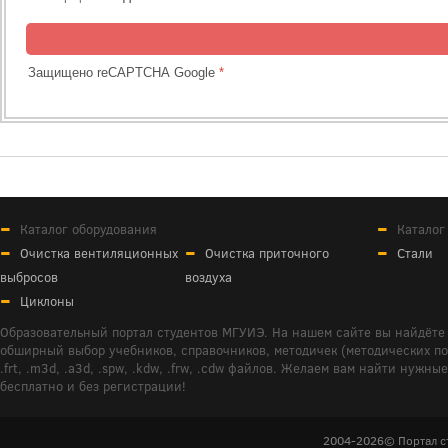
Защищено reCAPTCHA Google
*
Каталог оборудования
Каталог
Очистка вентиляционных
Очистка приточного
Стали
выбросов
воздуха
Циклоны
Образовательный портал студентов МГУИЭ. На нашем сайте вы найдёте 
обширный выбор учебников, справочников, методичек (методических пособ
.frt, .m3d, .a3d, .spw, .kdw, .frw, .cdw файлов. Желаем вам найти ну
бесплатно и без регистрации!
2004-2026© Портал с