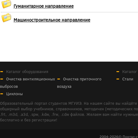
Гуманитарное направление
Машиностроительное направление
Каталог оборудования
Каталог
Очистка вентиляционных
Очистка приточного
Стали
выбросов
воздуха
Циклоны
Образовательный портал студентов МГУИЭ. На нашем сайте вы найдёте 
обширный выбор учебников, справочников, методичек (методических пособ
.frt, .m3d, .a3d, .spw, .kdw, .frw, .cdw файлов. Желаем вам найти ну
бесплатно и без регистрации!
2004-2026© Портал с