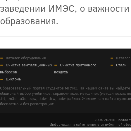
заведении ИМЭС, о важности
образования.
Каталог оборудования
Каталог
Очистка вентиляционных
Очистка приточного
Стали
выбросов
воздуха
Циклоны
Образовательный портал студентов МГУИЭ. На нашем сайте вы найдёте 
обширный выбор учебников, справочников, методичек (методических пособ
.frt, .m3d, .a3d, .spw, .kdw, .frw, .cdw файлов. Желаем вам найти ну
бесплатно и без регистрации!
2004-2026© Портал с
Информация на сайте не является публичной офер