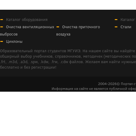
Каталог оборудования
Каталог
Очистка вентиляционных
Очистка приточного
Стали
выбросов
воздуха
Циклоны
Образовательный портал студентов МГУИЭ. На нашем сайте вы найдёте 
обширный выбор учебников, справочников, методичек (методических пособ
.frt, .m3d, .a3d, .spw, .kdw, .frw, .cdw файлов. Желаем вам найти ну
бесплатно и без регистрации!
2004-2026© Портал с
Информация на сайте не является публичной офер