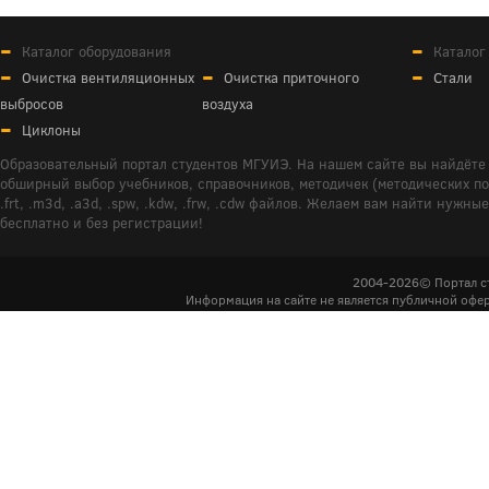
Каталог оборудования
Каталог
Очистка вентиляционных
Очистка приточного
Стали
выбросов
воздуха
Циклоны
Образовательный портал студентов МГУИЭ. На нашем сайте вы найдёте 
обширный выбор учебников, справочников, методичек (методических пособ
.frt, .m3d, .a3d, .spw, .kdw, .frw, .cdw файлов. Желаем вам найти ну
бесплатно и без регистрации!
2004-2026© Портал с
Информация на сайте не является публичной офер