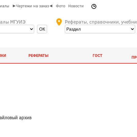
риалы
►Чертежи на заказ◄
Фото
Новости
иалы МГУИЭ
Рефераты, справочники, учебни
ИКИ
РЕФЕРАТЫ
ГОСТ
ПР
Файловый архив