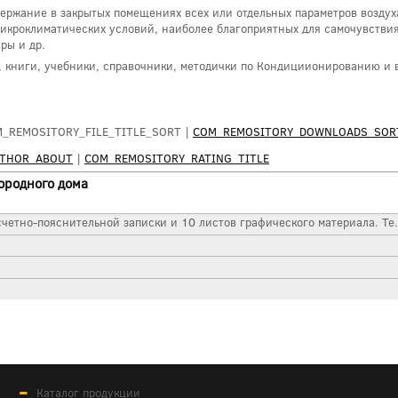
ние в закрытых помещениях всех или отдельных параметров воздуха 
икроклиматических условий, наиболее благоприятных для самочувствия
ры и др.
ы, книги, учебники, справочники, методички по Кондициионированию и
M_REMOSITORY_FILE_TITLE_SORT |
COM_REMOSITORY_DOWNLOADS_SOR
UTHOR_ABOUT
|
COM_REMOSITORY_RATING_TITLE
ородного дома
четно-пояснительной записки и 10 листов графического материала. Те.
Каталог продукции