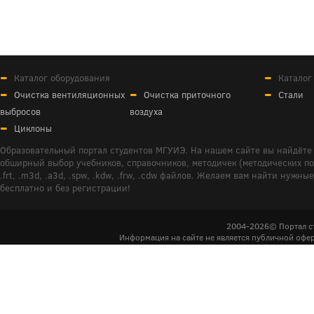
Каталог оборудования
Каталог
Очистка вентиляционных
Очистка приточного
Стали
выбросов
воздуха
Циклоны
Образовательный портал студентов МГУИЭ. На нашем сайте вы найдёте 
обширный выбор учебников, справочников, методичек (методических пособ
.frt, .m3d, .a3d, .spw, .kdw, .frw, .cdw файлов. Желаем вам найти ну
бесплатно и без регистрации!
2004-2026© Портал с
Информация на сайте не является публичной офер