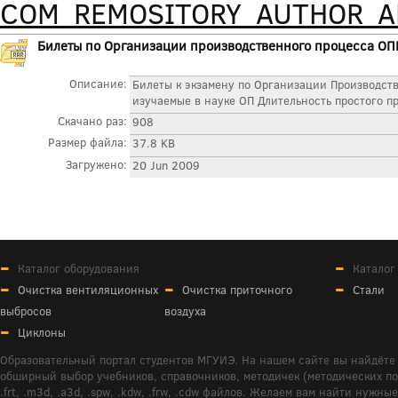
COM_REMOSITORY_AUTHOR_
Билеты по Организации производственного процесса ОПП.
Описание:
Билеты к экзамену по Организации Производст
изучаемые в науке ОП Длительность простого пр
Скачано раз:
908
Размер файла:
37.8 KB
Загружено:
20 Jun 2009
Каталог оборудования
Каталог
Очистка вентиляционных
Очистка приточного
Стали
выбросов
воздуха
Циклоны
Образовательный портал студентов МГУИЭ. На нашем сайте вы найдёте 
обширный выбор учебников, справочников, методичек (методических пособ
.frt, .m3d, .a3d, .spw, .kdw, .frw, .cdw файлов. Желаем вам найти ну