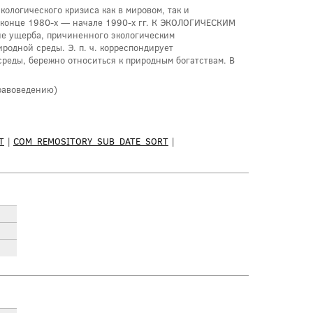
логического кризиса как в мировом, так и
 конце 1980-х — начале 1990-х гг. К ЭКОЛОГИЧЕСКИМ
ие ущерба, причиненного экологическим
одной среды. Э. п. ч. корреспондирует
среды, бережно относиться к природным богатствам. В
Правоведению)
T
|
COM_REMOSITORY_SUB_DATE_SORT
|