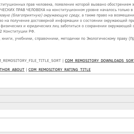
туционных прав человека, появление которой вызвано обострением эко
ЧЕСКИХ ПРАВ ЧЕЛОВЕКА на конституционном уровне началось только в
оровую (благоприятную) окружающую среду
, а также право на возмещен
о на получение достоверной информации о состоянии окружающей прир
х физических и юридических лиц заботиться о сохранении окружающей 
2 Конституции РФ.
, книги, учебники, справочники, методички по Экологическому праву (
M_REMOSITORY_FILE_TITLE_SORT |
COM_REMOSITORY_DOWNLOADS_SOR
UTHOR_ABOUT
|
COM_REMOSITORY_RATING_TITLE