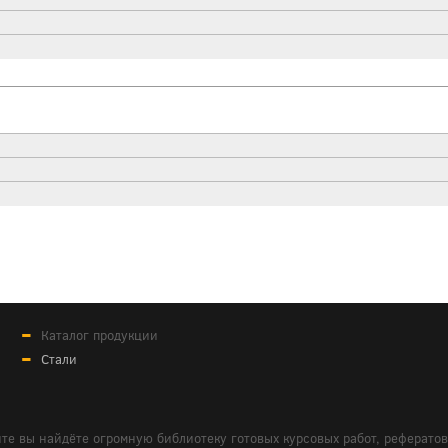
Каталог продукции
Стали
те вы найдёте огромную библиотеку готовых курсовых работ, реферато