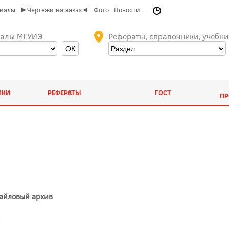
риалы
►Чертежи на заказ◄
Фото
Новости
иалы МГУИЭ
Рефераты, справочники, учебни
ИКИ
РЕФЕРАТЫ
ГОСТ
ПР
Файловый архив
)