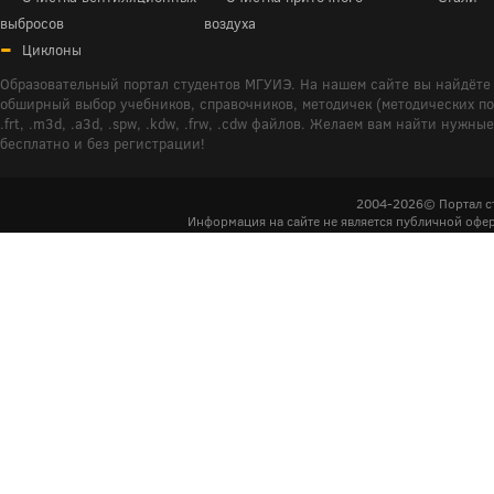
выбросов
воздуха
Циклоны
Образовательный портал студентов МГУИЭ. На нашем сайте вы найдёте 
обширный выбор учебников, справочников, методичек (методических пособ
.frt, .m3d, .a3d, .spw, .kdw, .frw, .cdw файлов. Желаем вам найти ну
бесплатно и без регистрации!
2004-2026© Портал с
Информация на сайте не является публичной офер