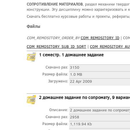
СОПРОТИВЛЕНИЕ МАТЕРИАЛОВ
, раздел механики тверд
конструкции. Эту дисциплину можно характеризовать и ка
Скачать бесплатно курсовые работы и проекты, рефераты
Файлы
COM_REMOSITORY_ORDER_BY
COM_REMOSITORY_ID
| CO
COM_REMOSITORY_SUB_ID_SORT
|
COM_REMOSITORY_A
1 семестр. 1 домашнее задание
Скачано раз:
3150
Размер файла:
1.0 MB
Загружено:
22 Apr 2009
2 домашнее задание по сопромату, 9 вариа
Описание:
2 домашнее задание по сопромат
Скачано раз:
2958
Размер файла:
1,119.94 Kb