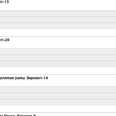
нт-13
нт-29
елимые рамы. Вариант-14
я бруса. Вариант-8