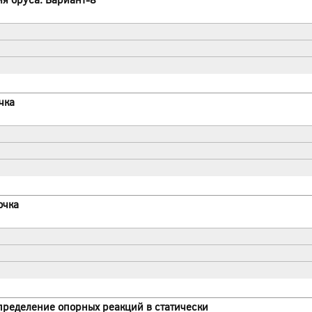
чка
очка
Определение опорных реакций в статически