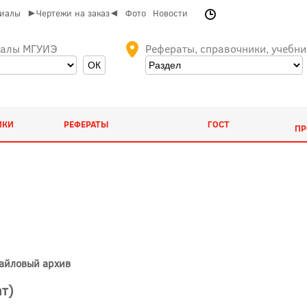
риалы
►Чертежи на заказ◄
Фото
Новости
иалы МГУИЭ
Рефераты, справочники, учебни
ИКИ
РЕФЕРАТЫ
ГОСТ
ПР
Файловый архив
т)