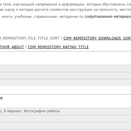
ого тела, изучающий напряжения и деформации, которые обусловлены 
к науку о методах расчета элементов конструкции на прочность, жестко
, книги, учебники, справочники, методички по
сопротивлению материал
M_REMOSITORY_FILE_TITLE_SORT |
COM_REMOSITORY_DOWNLOADS_SOR
UTHOR_ABOUT
|
COM_REMOSITORY_RATING_TITLE
нт
у, 9 вариант. Фотографии работы.