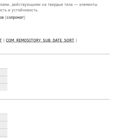
силами, действующими на твердые тела — элементы
сть и устойчивость.
ов
(
сопромат
)
T
|
COM_REMOSITORY_SUB_DATE_SORT
|