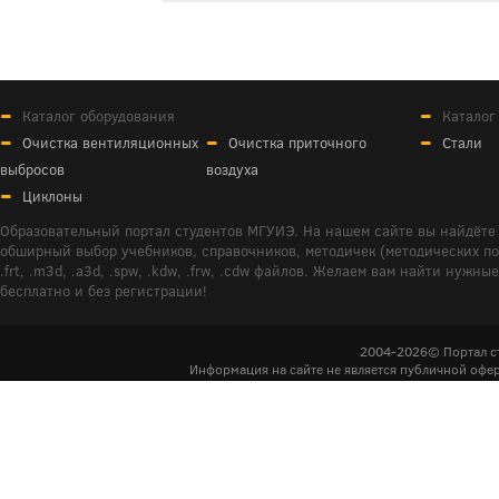
Каталог оборудования
Каталог
Очистка вентиляционных
Очистка приточного
Стали
выбросов
воздуха
Циклоны
Образовательный портал студентов МГУИЭ. На нашем сайте вы найдёте 
обширный выбор учебников, справочников, методичек (методических пособ
.frt, .m3d, .a3d, .spw, .kdw, .frw, .cdw файлов. Желаем вам найти ну
бесплатно и без регистрации!
2004-2026© Портал с
Информация на сайте не является публичной офер