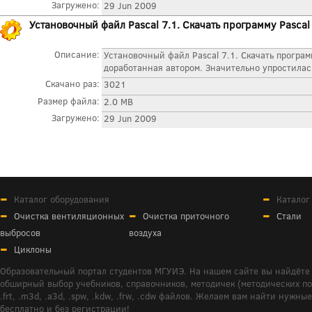
Загружено:
29 Jun 2009
Установочный файл Pascal 7.1. Скачать программу Pascal
Описание:
Установочный файл Pascal 7.1. Скачать програм
доработанная автором. Значительно упростилась
Скачано раз:
3021
Размер файла:
2.0 MB
Загружено:
29 Jun 2009
Каталог оборудования
Каталог
Очистка вентиляционных
Очистка приточного
Стали
выбросов
воздуха
Циклоны
Образовательный портал студентов МГУИЭ. На нашем сайте вы найдёте 
обширный выбор учебников, справочников, методичек (методических пособ
.frt, .m3d, .a3d, .spw, .kdw, .frw, .cdw файлов. Желаем вам найти ну
бесплатно и без регистрации!