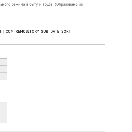
ного режима в быту и труде. (Образовано из
T
|
COM_REMOSITORY_SUB_DATE_SORT
|