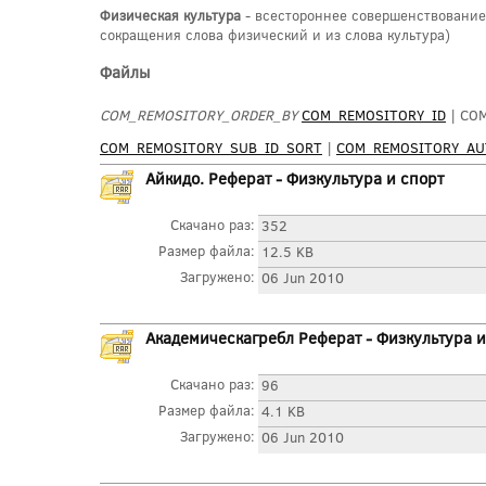
Физическая культура
- всестороннее совершенствование 
сокращения слова физический и из слова культура)
Файлы
COM_REMOSITORY_ORDER_BY
COM_REMOSITORY_ID
| CO
COM_REMOSITORY_SUB_ID_SORT
|
COM_REMOSITORY_A
Айкидо. Реферат - Физкультура и спорт
Скачано раз:
352
Размер файла:
12.5 KB
Загружено:
06 Jun 2010
Академическагребл Реферат - Физкультура и
Скачано раз:
96
Размер файла:
4.1 KB
Загружено:
06 Jun 2010