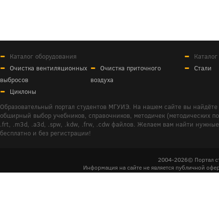
Каталог оборудования
Каталог
Очистка вентиляционных
Очистка приточного
Стали
выбросов
воздуха
Циклоны
Образовательный портал студентов МГУИЭ. На нашем сайте вы найдёте 
обширный выбор учебников, справочников, методичек (методических пособ
.frt, .m3d, .a3d, .spw, .kdw, .frw, .cdw файлов. Желаем вам найти ну
бесплатно и без регистрации!
2004-2026© Портал с
Информация на сайте не является публичной офер