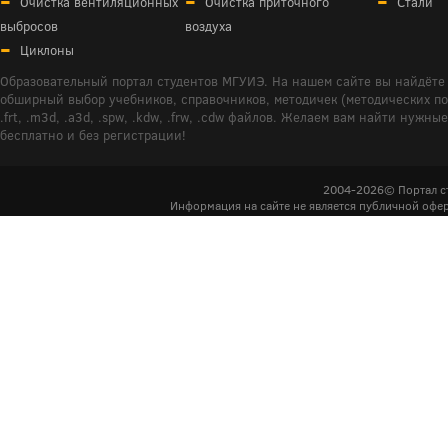
Очистка вентиляционных
Очистка приточного
Стали
выбросов
воздуха
Циклоны
Образовательный портал студентов МГУИЭ. На нашем сайте вы найдёте 
обширный выбор учебников, справочников, методичек (методических пособ
.frt, .m3d, .a3d, .spw, .kdw, .frw, .cdw файлов. Желаем вам найти ну
бесплатно и без регистрации!
2004-2026© Портал с
Информация на сайте не является публичной офер