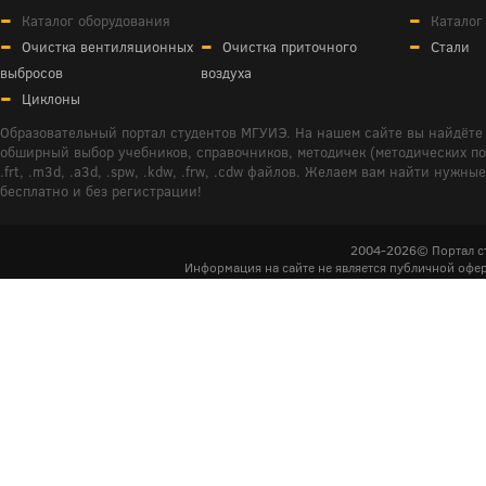
Каталог оборудования
Каталог
Очистка вентиляционных
Очистка приточного
Стали
выбросов
воздуха
Циклоны
Образовательный портал студентов МГУИЭ. На нашем сайте вы найдёте 
обширный выбор учебников, справочников, методичек (методических пособ
.frt, .m3d, .a3d, .spw, .kdw, .frw, .cdw файлов. Желаем вам найти ну
бесплатно и без регистрации!
2004-2026© Портал с
Информация на сайте не является публичной офер