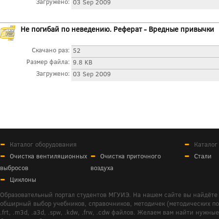
Загружено:
03 Sep 2009
Не погибай по неведению. Реферат - Вредные привычки
Скачано раз:
52
Размер файла:
9.8 KB
Загружено:
03 Sep 2009
Каталог оборудования
Каталог
Очистка вентиляционных
Очистка приточного
Стали
выбросов
воздуха
Циклоны
Образовательный портал студентов МГУИЭ. На нашем сайте вы найдёте 
обширный выбор учебников, справочников, методичек (методических пособ
.frt, .m3d, .a3d, .spw, .kdw, .frw, .cdw файлов. Желаем вам найти ну