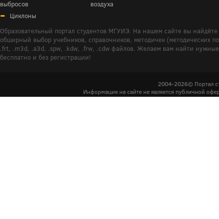
выбросов
воздуха
Циклоны
Образовательный портал студентов МГУИЭ. На нашем сайте вы найдёте 
обширный выбор учебников, справочников, методичек (методических пособ
.frt, .m3d, .a3d, .spw, .kdw, .frw, .cdw файлов. Желаем вам найти ну
бесплатно и без регистрации!
2004-2026© Портал с
Информация на сайте не является публичной офер