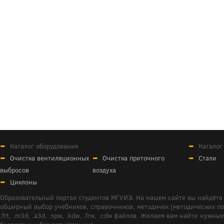
Каталог оборудования
Каталог
Очистка вентиляционных
Очистка приточного
Стали
выбросов
воздуха
Циклоны
Образовательный портал студентов МГУИЭ. На нашем сайте вы найдёте 
обширный выбор учебников, справочников, методичек (методических пособ
.frt, .m3d, .a3d, .spw, .kdw, .frw, .cdw файлов. Желаем вам найти ну