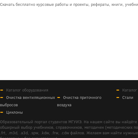
Скачать бесплатно курсовые работы и проекты, рефераты, книги, учеб
Каталог оборудования
Каталог
Очистка вентиляционных
Очистка приточного
Стали
выбросов
воздуха
Циклоны
Образовательный портал студентов МГУИЭ. На нашем сайте вы найдёте 
обширный выбор учебников, справочников, методичек (методических пособ
.frt, .m3d, .a3d, .spw, .kdw, .frw, .cdw файлов. Желаем вам найти ну