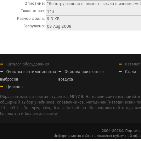
Описание:
"Конструктивная сложность крыла с изменяемой
Скачано раз:
113
Размер файла:
9.3 KB
Загружено:
03 Aug 2008
Каталог оборудования
Каталог
Очистка вентиляционных
Очистка приточного
Стали
выбросов
воздуха
Циклоны
Образовательный портал студентов МГУИЭ. На нашем сайте вы найдёте 
обширный выбор учебников, справочников, методичек (методических пособ
.frt, .m3d, .a3d, .spw, .kdw, .frw, .cdw файлов. Желаем вам найти ну
бесплатно и без регистрации!
2004-2026© Портал с
Информация на сайте не является публичной офер