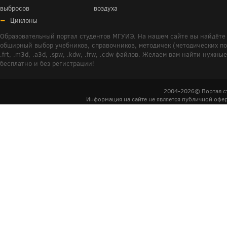
выбросов
воздуха
Циклоны
Образовательный портал студентов МГУИЭ. На нашем сайте вы найдёте 
обширный выбор учебников, справочников, методичек (методических пособ
.frt, .m3d, .a3d, .spw, .kdw, .frw, .cdw файлов. Желаем вам найти ну
бесплатно и без регистрации!
2004-2026© Портал с
Информация на сайте не является публичной офер