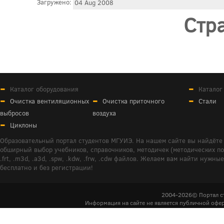
Загружено:
04 Aug 2008
Стр
Каталог оборудования
Каталог
Очистка вентиляционных
Очистка приточного
Стали
выбросов
воздуха
Циклоны
Образовательный портал студентов МГУИЭ. На нашем сайте вы найдёте 
обширный выбор учебников, справочников, методичек (методических пособ
.frt, .m3d, .a3d, .spw, .kdw, .frw, .cdw файлов. Желаем вам найти ну
бесплатно и без регистрации!
2004-2026© Портал с
Информация на сайте не является публичной офер