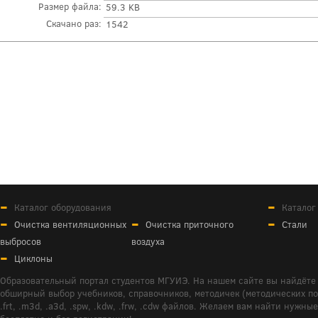
Размер файла:
59.3 KB
Скачано раз:
1542
Каталог оборудования
Каталог
Очистка вентиляционных
Очистка приточного
Стали
выбросов
воздуха
Циклоны
Образовательный портал студентов МГУИЭ. На нашем сайте вы найдёте 
обширный выбор учебников, справочников, методичек (методических пособ
.frt, .m3d, .a3d, .spw, .kdw, .frw, .cdw файлов. Желаем вам найти ну