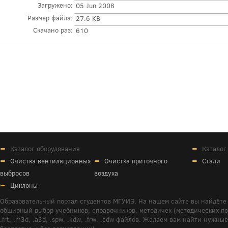
Загружено:
05 Jun 2008
Размер файла:
27.6 KB
Скачано раз:
610
Каталог оборудования
Каталог
Очистка вентиляционных
Очистка приточного
Стали
выбросов
воздуха
Циклоны
Образовательный портал студентов МГУИЭ. На нашем сайте вы найдёте 
обширный выбор учебников, справочников, методичек (методических пособ
.frt, .m3d, .a3d, .spw, .kdw, .frw, .cdw файлов. Желаем вам найти ну