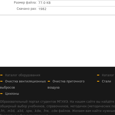
Размер файла:
77.0 KB
Скачано раз:
1982
Каталог оборудования
Каталог
Очистка вентиляционных
Очистка приточного
Стали
выбросов
воздуха
Циклоны
Образовательный портал студентов МГУИЭ. На нашем сайте вы найдёте 
обширный выбор учебников, справочников, методичек (методических пособ
.frt, .m3d, .a3d, .spw, .kdw, .frw, .cdw файлов. Желаем вам найти ну