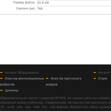
Размер файла:
20.8 KB
Скачано раз:
766
Каталог оборудования
Каталог
Очистка вентиляционных
Очистка приточного
Стали
выбросов
воздуха
Циклоны
Образовательный портал студентов МГУИЭ. На нашем сайте вы найдёте 
обширный выбор учебников, справочников, методичек (методических пособ
.frt, .m3d, .a3d, .spw, .kdw, .frw, .cdw файлов. Желаем вам найти ну