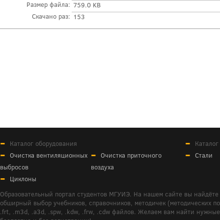
Размер файла:
759.0 KB
Скачано раз:
153
Каталог оборудования
Каталог
Очистка вентиляционных
Очистка приточного
Стали
выбросов
воздуха
Циклоны
Образовательный портал студентов МГУИЭ. На нашем сайте вы найдёте 
обширный выбор учебников, справочников, методичек (методических пособ
.frt, .m3d, .a3d, .spw, .kdw, .frw, .cdw файлов. Желаем вам найти ну