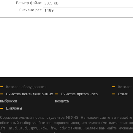
Размер файла:
33.5 KB
Скачано раз:
1489
Каталог оборудования
Каталог
Очистка вентиляционных
Очистка приточного
Стали
выбросов
воздуха
Циклоны
Образовательный портал студентов МГУИЭ. На нашем сайте вы найдёте 
обширный выбор учебников, справочников, методичек (методических пособ
.frt, .m3d, .a3d, .spw, .kdw, .frw, .cdw файлов. Желаем вам найти ну