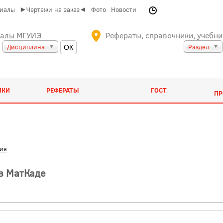
риалы
►Чертежи на заказ◄
Фото
Новости
иалы МГУИЭ
Рефераты, справочники, учебни
Дисциплина
Раздел
ИКИ
РЕФЕРАТЫ
ГОСТ
ПР
ия
в МатКаде