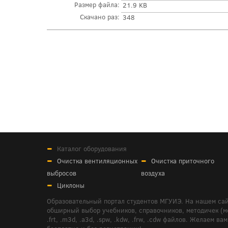
Размер файла:
21.9 KB
Скачано раз:
348
Каталог оборудования
Очистка вентиляционных
Очистка приточного
выбросов
воздуха
Циклоны
Образовательный портал студентов МГУИЭ. На нашем сай
обширный выбор учебников, справочников, методичек (мето
.frt, .m3d, .a3d, .spw, .kdw, .frw, .cdw файлов. Желае