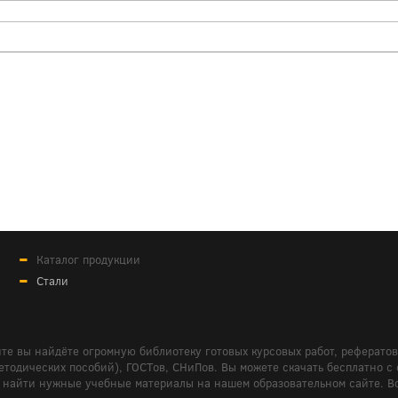
Каталог продукции
Стали
те вы найдёте огромную библиотеку готовых курсовых работ, реферато
дических пособий), ГОСТов, СНиПов. Вы можете скачать бесплатно с сайт
м вам найти нужные учебные материалы на нашем образовательном сайте. 