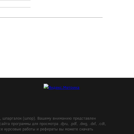
в, шпаргалок (шпор). Вашему вниманию представлен
а программы для просмотра .djvu, .pdf, .dwg, .dxf, .cdt,
Все курсовые работы и рефераты вы можете скачать