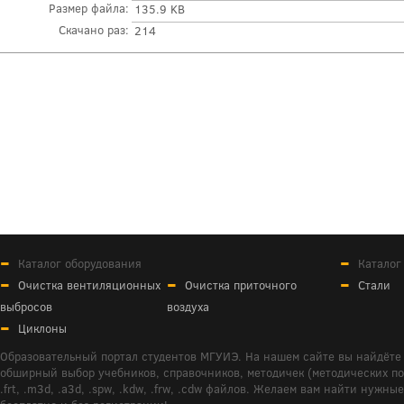
Размер файла:
135.9 KB
Скачано раз:
214
Каталог оборудования
Каталог
Очистка вентиляционных
Очистка приточного
Стали
выбросов
воздуха
Циклоны
Образовательный портал студентов МГУИЭ. На нашем сайте вы найдёте 
обширный выбор учебников, справочников, методичек (методических пособ
.frt, .m3d, .a3d, .spw, .kdw, .frw, .cdw файлов. Желаем вам найти ну