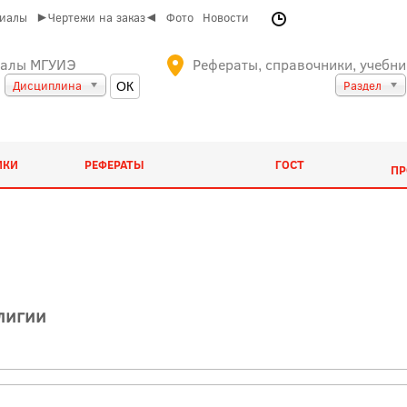
риалы
►Чертежи на заказ◄
Фото
Новости
иалы МГУИЭ
Рефераты, справочники, учебни
Дисциплина
Раздел
ИКИ
РЕФЕРАТЫ
ГОСТ
ПР
лигии