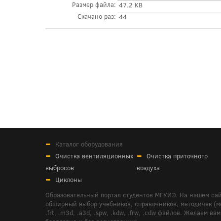
Размер файла:
47.2 KB
Скачано раз:
44
Каталог оборудования
Очистка вентиляционных
Очистка приточного
выбросов
воздуха
Циклоны
Образовательный портал студентов МГУИЭ. На нашем сай
обширный выбор учебников, справочников, методичек (мето
.frt, .m3d, .a3d, .spw, .kdw, .frw, .cdw файлов. Желае