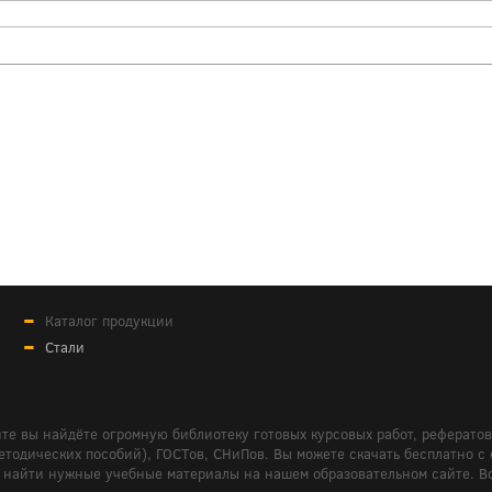
Каталог продукции
Стали
те вы найдёте огромную библиотеку готовых курсовых работ, реферато
дических пособий), ГОСТов, СНиПов. Вы можете скачать бесплатно с сайт
м вам найти нужные учебные материалы на нашем образовательном сайте. 