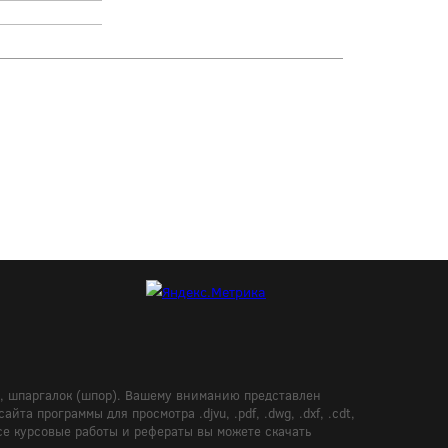
в, шпаргалок (шпор). Вашему вниманию представлен
а программы для просмотра .djvu, .pdf, .dwg, .dxf, .cdt,
Все курсовые работы и рефераты вы можете скачать