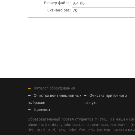
Размер файла:
8.4 KB
Скачано раз:
70
Каталог оборудования
Очистка вентиляционных
Очистка приточного
выбросов
воздуха
Циклоны
Образовательный портал студентов МГУИЭ. На нашем сай
обширный выбор учебников, справочников, методичек (мето
.frt, .m3d, .a3d, .spw, .kdw, .frw, .cdw файлов. Желае