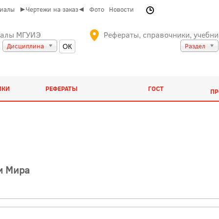
риалы
►Чертежи на заказ◄
Фото
Новости
иалы МГУИЭ
Рефераты, справочники, учебни
Дисциплина
Раздел
ИКИ
РЕФЕРАТЫ
ГОСТ
ПР
м Мира