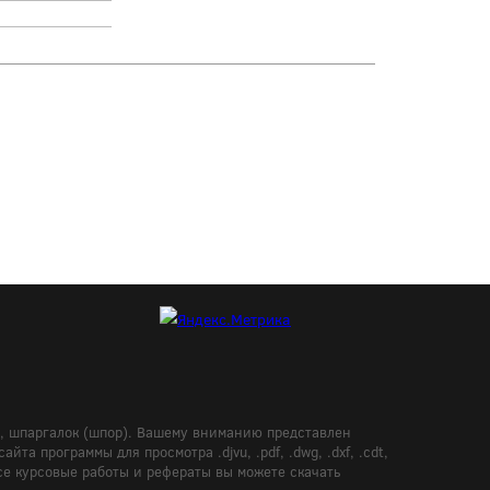
в, шпаргалок (шпор). Вашему вниманию представлен
а программы для просмотра .djvu, .pdf, .dwg, .dxf, .cdt,
Все курсовые работы и рефераты вы можете скачать