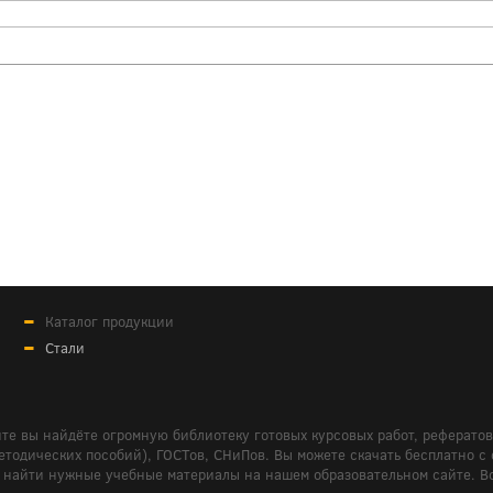
Каталог продукции
Стали
те вы найдёте огромную библиотеку готовых курсовых работ, реферато
дических пособий), ГОСТов, СНиПов. Вы можете скачать бесплатно с сайт
м вам найти нужные учебные материалы на нашем образовательном сайте. 