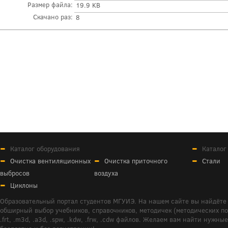
Размер файла:
19.9 KB
Скачано раз:
8
Каталог оборудования
Каталог
Очистка вентиляционных
Очистка приточного
Стали
выбросов
воздуха
Циклоны
Образовательный портал студентов МГУИЭ. На нашем сайте вы найдёте 
обширный выбор учебников, справочников, методичек (методических пособ
.frt, .m3d, .a3d, .spw, .kdw, .frw, .cdw файлов. Желаем вам найти ну