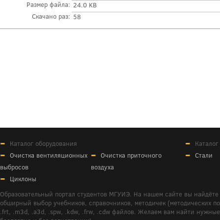
Размер файла:
24.0 KB
Скачано раз:
58
Каталог оборудования
Каталог
Очистка вентиляционных
Очистка приточного
Стали
выбросов
воздуха
Циклоны
Образовательный портал студентов МГУИЭ. На нашем сайте вы найдёте 
обширный выбор учебников, справочников, методичек (методических пособ
.frt, .m3d, .a3d, .spw, .kdw, .frw, .cdw файлов. Желаем вам найти ну