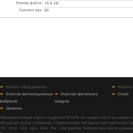
Размер файла:
16.8 KB
Скачано раз:
86
Каталог оборудования
Каталог
Очистка вентиляционных
Очистка приточного
Стали
выбросов
воздуха
Циклоны
Образовательный портал студентов МГУИЭ. На нашем сайте вы найдёте 
обширный выбор учебников, справочников, методичек (методических пособ
.frt, .m3d, .a3d, .spw, .kdw, .frw, .cdw файлов. Желаем вам найти ну