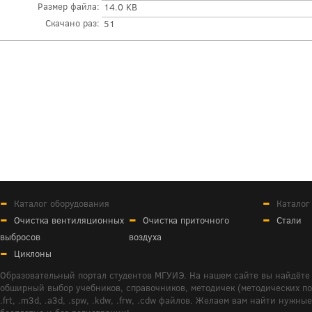
Размер файла:
14.0 KB
Скачано раз:
51
Каталог оборудования
Каталог
Очистка вентиляционных
Очистка приточного
Стали
выбросов
воздуха
Циклоны
Образовательный портал студентов МГУИЭ. На нашем сайте вы найдёте 
обширный выбор учебников, справочников, методичек (методических пособ
.frt, .m3d, .a3d, .spw, .kdw, .frw, .cdw файлов. Желаем вам найти ну