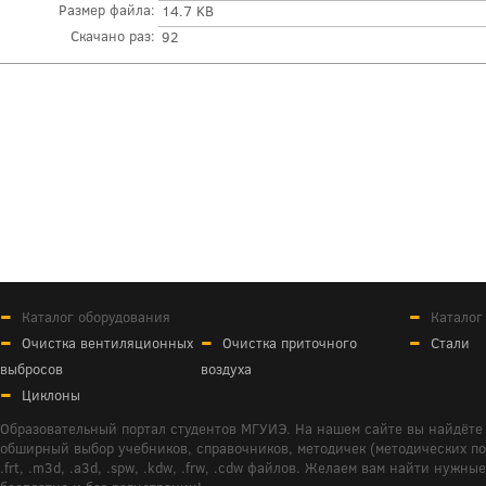
Размер файла:
14.7 KB
Скачано раз:
92
Каталог оборудования
Каталог
Очистка вентиляционных
Очистка приточного
Стали
выбросов
воздуха
Циклоны
Образовательный портал студентов МГУИЭ. На нашем сайте вы найдёте 
обширный выбор учебников, справочников, методичек (методических пособ
.frt, .m3d, .a3d, .spw, .kdw, .frw, .cdw файлов. Желаем вам найти ну