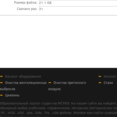
Размер файла:
21.1 KB
Скачано раз:
31
Каталог оборудования
Каталог
Очистка вентиляционных
Очистка приточного
Стали
выбросов
воздуха
Циклоны
Образовательный портал студентов МГУИЭ. На нашем сайте вы найдёте 
обширный выбор учебников, справочников, методичек (методических пособ
.frt, .m3d, .a3d, .spw, .kdw, .frw, .cdw файлов. Желаем вам найти ну