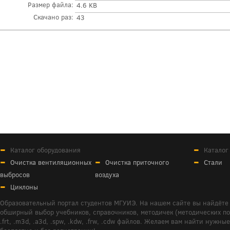
Размер файла:
4.6 KB
Скачано раз:
43
Каталог оборудования
Каталог
Очистка вентиляционных
Очистка приточного
Стали
выбросов
воздуха
Циклоны
Образовательный портал студентов МГУИЭ. На нашем сайте вы найдёте 
обширный выбор учебников, справочников, методичек (методических пособ
.frt, .m3d, .a3d, .spw, .kdw, .frw, .cdw файлов. Желаем вам найти ну