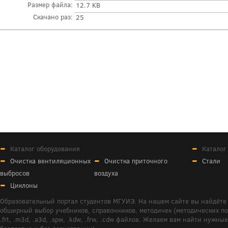
Размер файла:
12.7 KB
Скачано раз:
25
Каталог оборудования
Каталог
Очистка вентиляционных
Очистка приточного
Стали
выбросов
воздуха
Циклоны
Образовательный портал студентов МГУИЭ. На нашем сайте вы найдёте 
обширный выбор учебников, справочников, методичек (методических пособ
.frt, .m3d, .a3d, .spw, .kdw, .frw, .cdw файлов. Желаем вам найти ну