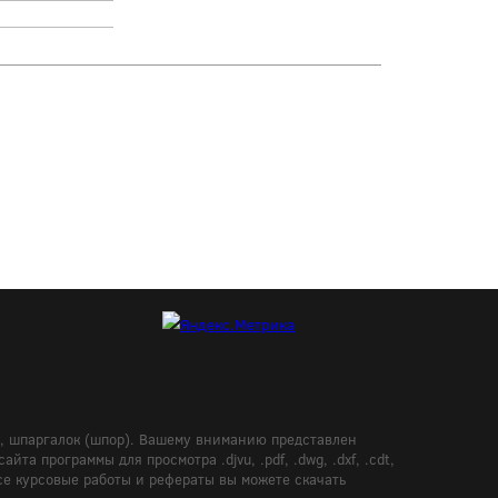
в, шпаргалок (шпор). Вашему вниманию представлен
а программы для просмотра .djvu, .pdf, .dwg, .dxf, .cdt,
Все курсовые работы и рефераты вы можете скачать