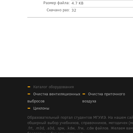
Размер файла:
4.7 KB
Скачано раз:
32
Каталог оборудования
Очистка вентиляционных
Очистка приточного
выбросов
воздуха
Циклоны
Образовательный портал студентов МГУИЭ. На нашем сай
обширный выбор учебников, справочников, методичек (мето
.frt, .m3d, .a3d, .spw, .kdw, .frw, .cdw файлов. Желае