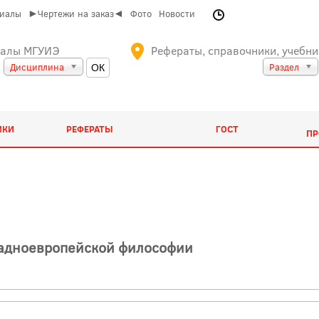
риалы
►Чертежи на заказ◄
Фото
Новости
иалы МГУИЭ
Рефераты, справочники, учебни
Дисциплина
Раздел
ИКИ
РЕФЕРАТЫ
ГОСТ
ПР
ападноевропейской философии