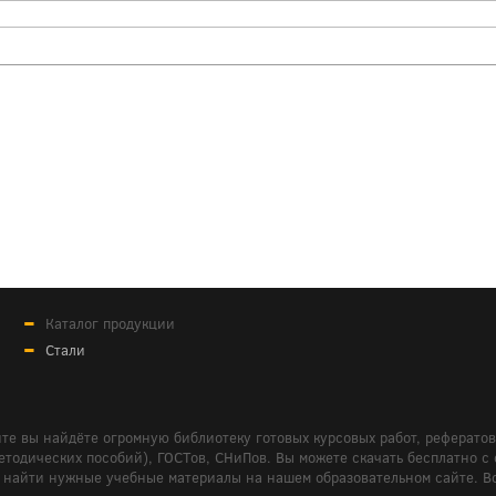
Каталог продукции
Стали
те вы найдёте огромную библиотеку готовых курсовых работ, реферато
дических пособий), ГОСТов, СНиПов. Вы можете скачать бесплатно с сайт
м вам найти нужные учебные материалы на нашем образовательном сайте. 