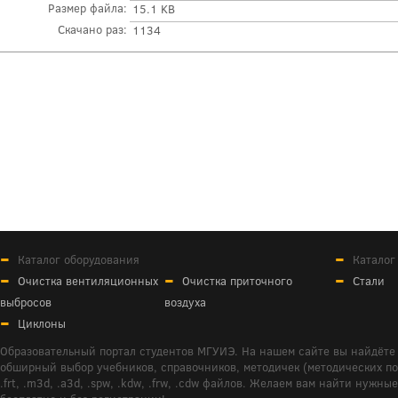
Размер файла:
15.1 KB
Скачано раз:
1134
Каталог оборудования
Каталог
Очистка вентиляционных
Очистка приточного
Стали
выбросов
воздуха
Циклоны
Образовательный портал студентов МГУИЭ. На нашем сайте вы найдёте 
обширный выбор учебников, справочников, методичек (методических пособ
.frt, .m3d, .a3d, .spw, .kdw, .frw, .cdw файлов. Желаем вам найти ну