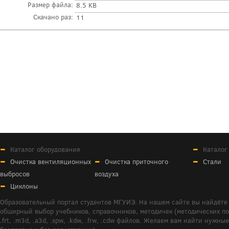
Размер файла:
8.5 KB
Скачано раз:
11
Каталог оборудования
Каталог
Очистка вентиляционных
Очистка приточного
Стали
выбросов
воздуха
Циклоны
Образовательный портал студентов МГУИЭ. На нашем сайте вы найдёте 
обширный выбор учебников, справочников, методичек (методических пособ
.frt, .m3d, .a3d, .spw, .kdw, .frw, .cdw файлов. Желаем вам найти ну