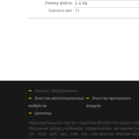
Размер файла:
2.4 KB
Скачано раз:
71
Каталог оборудования
Очистка вентиляционных
Очистка приточного
выбросов
воздуха
Циклоны
Образовательный портал студентов МГУИЭ. На нашем сай
обширный выбор учебников, справочников, методичек (мето
.frt, .m3d, .a3d, .spw, .kdw, .frw, .cdw файлов. Желае