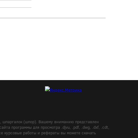
в, шпаргалок (шпор). Вашему вниманию представлен
а программы для просмотра .djvu, .pdf, .dwg, .dxf, .cdt,
Все курсовые работы и рефераты вы можете скачать