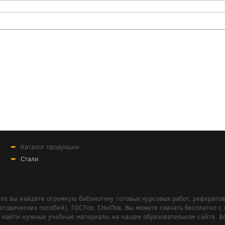
Каталог продукции
Стали
те вы найдёте огромную библиотеку готовых курсовых работ, реферато
дических пособий), ГОСТов, СНиПов. Вы можете скачать бесплатно с сайт
м вам найти нужные учебные материалы на нашем образовательном сайте. 