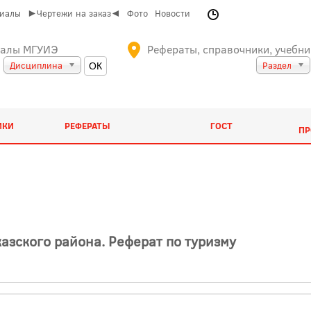
риалы
►Чертежи на заказ◄
Фото
Новости
иалы МГУИЭ
Рефераты, справочники, учебни
Дисциплина
Раздел
ИКИ
РЕФЕРАТЫ
ГОСТ
ПР
зского района. Реферат по туризму