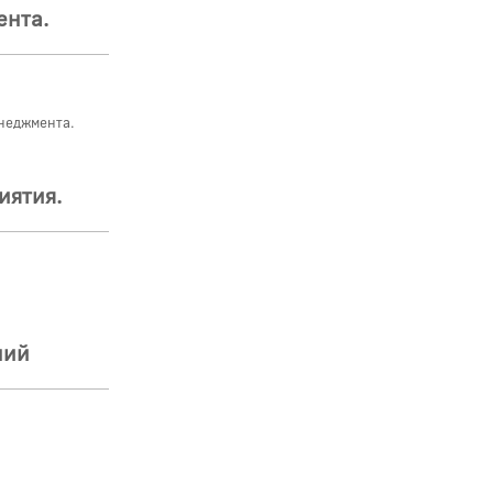
ента.
неджмента.
иятия.
ний