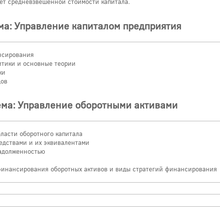
чет средневзвешенной стоимости капитала.
ма: Управление капиталом предприятия
нсирования
итики и основные теории
ки
дов
ема: Управление оборотными активами
бласти оборотного капитала
едствами и их эквивалентами
задолженностью
финансирования оборотных активов и виды стратегий финансирования