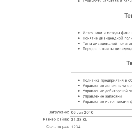
Стоимость капитала и рас
Те
Источники и методы фина
Понятие дивидендной пол
Типы дивидендной полити
Порядок выплаты дивиден
Т
Политика предприятия в о
Управление денежными ср
Управление дебиторской 
Управление запасами
Управление источниками 
Загружено:
06 Jun 2010
Размер файла:
31.38 Kb
Скачано раз:
1234