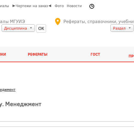
риалы
►Чертежи на заказ◄
Фото
Новости
иалы МГУИЭ
Рефераты, справочники, учебни
Дисциплина
Раздел
ИКИ
РЕФЕРАТЫ
ГОСТ
ПР
еджмент
у. Менеджмент