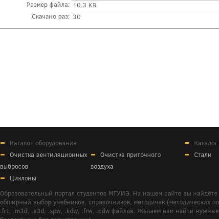
Размер файла:
10.3 KB
Скачано раз:
30
Каталог оборудования
Каталог
Очистка вентиляционных
Очистка приточного
Стали
выбросов
воздуха
Циклоны
Образовательный портал студентов МГУИЭ. На нашем сайте вы найдёте 
обширный выбор учебников, справочников, методичек (методических пособ
.frt, .m3d, .a3d, .spw, .kdw, .frw, .cdw файлов. Желаем вам найти ну