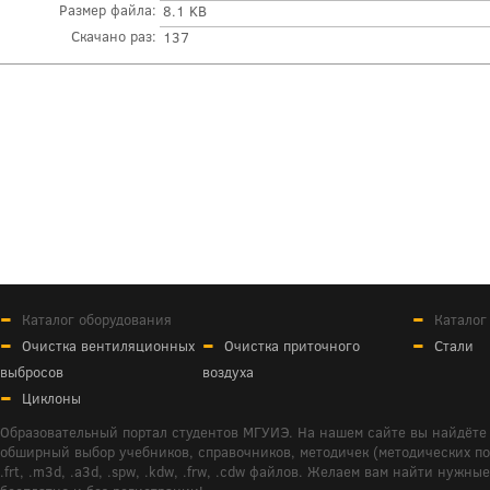
Размер файла:
8.1 KB
Скачано раз:
137
Каталог оборудования
Каталог
Очистка вентиляционных
Очистка приточного
Стали
выбросов
воздуха
Циклоны
Образовательный портал студентов МГУИЭ. На нашем сайте вы найдёте 
обширный выбор учебников, справочников, методичек (методических пособ
.frt, .m3d, .a3d, .spw, .kdw, .frw, .cdw файлов. Желаем вам найти ну