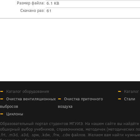
Размер файла:
6.1 KB
Скачано раз:
61
Каталог оборудования
Каталог
Очистка вентиляционных
Очистка приточного
Стали
выбросов
воздуха
Циклоны
Образовательный портал студентов МГУИЭ. На нашем сайте вы найдёте 
обширный выбор учебников, справочников, методичек (методических пособ
.frt, .m3d, .a3d, .spw, .kdw, .frw, .cdw файлов. Желаем вам найти ну